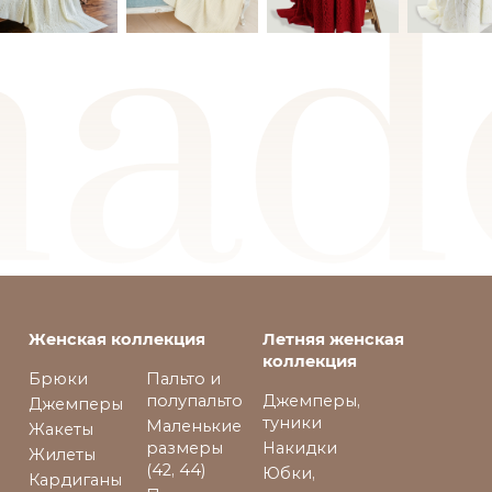
Женская коллекция
Летняя женская
коллекция
Брюки
Пальто и
полупальто
Джемперы,
Джемперы
туники
Маленькие
Жакеты
размеры
Накидки
Жилеты
(42, 44)
Юбки,
Кардиганы