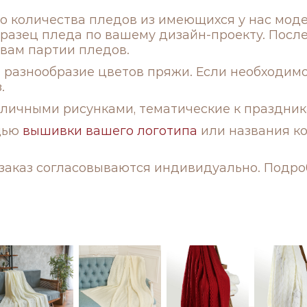
го количества пледов из имеющихся у нас мод
бразец пледа по вашему дизайн-проекту. Посл
вам партии пледов.
разнообразие цветов пряжи. Если необходимог
з.
ичными рисунками, тематические к праздникам
щью
вышивки
вашего логотипа
или названия ко
 заказ согласовываются индивидуально. Подр