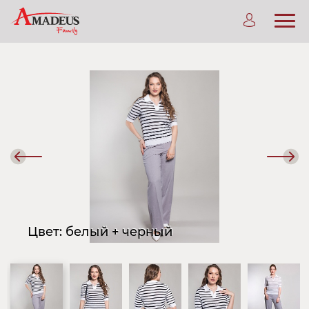
Предыдущий
Сле
слайд
сла
Цвет: белый + черный